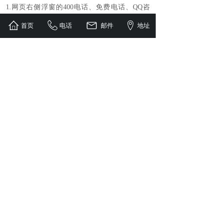
1.网页右侧浮窗的400电话、免费电话、QQ咨
询、在线咨询等方式找到我们的在线客服。
首页
电话
邮件
地址
2.您可以通过发送电子邮件到我们专用邮箱
（sytt888@ttpvc.com）给我们留言。
3.请您详细说明需要采购产品的名称、型号和数
量，以及您的联系方式，便于我们为您报价。
4.鉴于产品的特殊性和专业性，价格会随市变
动。网上价格只能说明一个时间段的市场行
情， 所以请您来电来函确认所需产品的最新价
格，以便您的采购。
运输方式：
我们有专业的物流公司24小时提供服务，也可以
为您找有实力的物流公司发货，价格实惠，您也