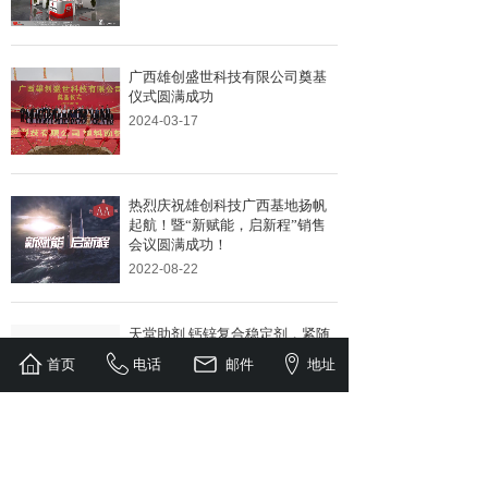
广西雄创盛世科技有限公司奠基
仪式圆满成功
2024-03-17
热烈庆祝雄创科技广西基地扬帆
起航！暨“新赋能，启新程”销售
会议圆满成功！
2022-08-22
天堂助剂,钙锌复合稳定剂，紧随
环保新趋势
首页
电话
邮件
地址
2022-03-07
复合稳定剂是化工行业中应用......
1
上一页
下一页